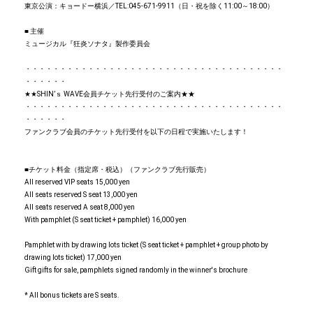
東京公演：キョードー横浜／TEL:045-671-9911（日・祝を除く11:00～18:00）
■ 主催
ミュージカル『狂炎ソナタ』製作委員会
・・・・・・・・・・・・・・・・・・・・・・・・・・・・・・・・・・・・・
・・・・・・
★★SHIN’ｓ WAVE会員チケット先行受付のご案内★★
・・・・・・・・・・・・・・・・・・・・・・・・・・・・・・・・・・・・・
・・・・・・
ファンクラブ会員のチケット先行受付を以下の日程で実施いたします！
■チケット料金（指定席・税込）（ファンクラブ先行販売）
All reserved VIP seats 15,000 yen
All seats reserved S seat 13,000 yen
All seats reserved A seat 8,000 yen
With pamphlet (S seat ticket + pamphlet) 16,000 yen
Pamphlet with by drawing lots ticket (S seat ticket + pamphlet + group photo by
drawing lots ticket) 17,000 yen
Gift gifts for sale, pamphlets signed randomly in the winner's brochure
* All bonus tickets are S seats.