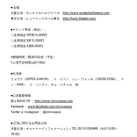
■ 会場
大阪公演：サンケイホールブリーゼ
http://www.sankeihallbreeze.com
東京公演：ヒューリックホール東京
http://hulic-theater.com/
■チケット料金（税込）：
◇全席指定 VIP席15,000円
◇全席指定 S席13,000円
◇全席指定 A席8,000円
※開場時間：開演30分前（予定）
※上演予定時間は約100分
■出演者
リョウク（SUPER JUNIOR）、イ・ジフン、シン・ウォンホ（CROSS GENE）、ケ
ン（VIXX）、イ・ソングン、キム・ジチョル 他
■公演最新情報
新's WAVE HP ：
http://www.shinswave.com
Facebook ：
www.facebook.com/shinswave/
Twitter ＆ Instagram ： @shinswave
■ 公演に関するお問合せ先
大阪公演：キョードーインフォメーション／TEL:0570-200-888（全⽇10:00～
18:00）