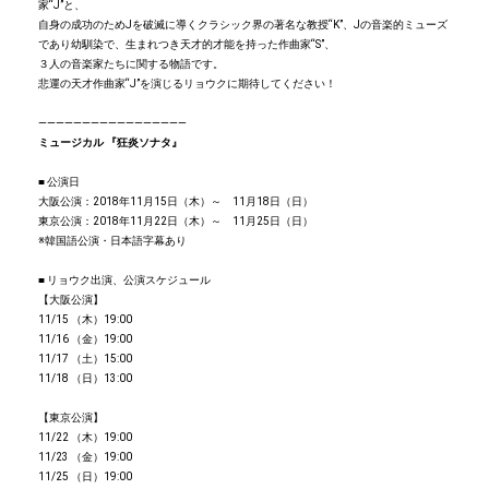
家“J”と、
自身の成功のためJを破滅に導くクラシック界の著名な教授“K”、Jの音楽的ミューズ
であり幼馴染で、生まれつき天才的才能を持った作曲家“S”、
３人の音楽家たちに関する物語です。
悲運の天才作曲家“J”を演じるリョウクに期待してください！
―――――――――――――――――
ミュ
ー
ジカル
『狂炎ソナタ』
■ 公演日
大阪公演：2018年11月15日（木）～ 11月18日（日）
東京公演：2018年11月22日（木）～ 11月25日（日）
※韓国語公演・日本語字幕あり
■ リョウク出演、公演スケジュール
【大阪公演】
11/15 （木）19:00
11/16 （金）19:00
11/17 （土）15:00
11/18 （日）13:00
【東京公演】
11/22 （木）19:00
11/23 （金）19:00
11/25 （日）19:00