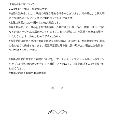
【商品の配送について】
2025年5月中旬より順次配送予定
※物流の混み合いにより商品の発送が遅れる場合がございます。その際は、ご購入時
にご登録のメールアドレスにご案内させていただきます。
※上記は韓国および中国からの輸入商品です。
※輸入商品のため、商品および付属特典、外装に細かい傷、折れ、擦れ、破れ、汚れ
などのダメージがある場合がございます。これらを理由にした返品・交換はお受け
いたしかねます。あらかじめご了承ください。
※当該受注限定品と他の一般販売商品を同時に購入した場合は、配送状況の遅い商品
に合わせての発送となります。受注限定品以外を先に受け取りたい場合はお会計を
分けて購入してください。
※本商品販売に関するご質問については、アーティストオフィシャルサイトやファン
クラブにお問い合わせいただいても対応できかねます。ご質問は以下までお問い合
わせください。
https://shop-smtown.jp/contact