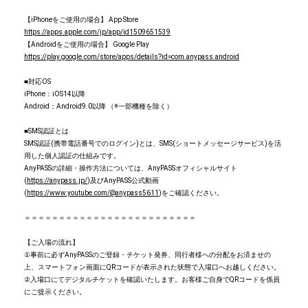
【iPhoneをご使用の場合】 App Store
https://apps.apple.com/jp/app/id1509651539
【Androidをご使用の場合】 Google Play
https://play.google.com/store/apps/details?id=com.anypass.android
■対応OS
iPhone：iOS14以降
Android：Android9.0以降 （※一部機種を除く）
■SMS認証とは
SMS認証(携帯電話番号でのログイン)とは、SMS(ショートメッセージサービス)を活
用した個人認証の仕組みです。
AnyPASSの詳細・操作方法については、AnyPASSオフィシャルサイト
(
https://anypass.jp/
)及びAnyPASS公式動画
(
https://www.youtube.com/@anypass5611
)をご確認ください。
＝＝＝＝＝＝＝＝＝＝＝＝＝＝＝＝＝＝＝＝＝＝＝＝＝
【ご入場の流れ】
①事前に必ずAnyPASSのご登録・チケット発券、同行者様への分配をお済ませの
上、スマートフォン画面にQRコードが表示された状態で入場口へお越しください。
②入場口にてデジタルチケットを確認いたします。お客様ご自身でQRコードを係員
にご提示ください。