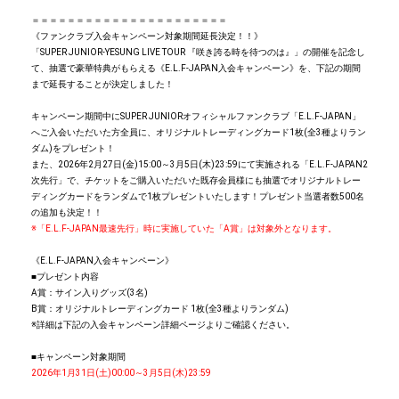
＝＝＝＝＝＝＝＝＝＝＝＝＝＝＝＝＝＝＝＝＝＝
《ファンクラブ入会キャンペーン対象期間延長決定！！》
「SUPER JUNIOR-YESUNG LIVE TOUR 『咲き誇る時を待つのは』」の開催を記念し
て、抽選で豪華特典がもらえる《E.L.F-JAPAN入会キャンペーン》を、下記の期間
まで延長することが決定しました！
キャンペーン期間中にSUPER JUNIORオフィシャルファンクラブ「E.L.F-JAPAN」
へご入会いただいた方全員に、オリジナルトレーディングカード1枚(全3種よりラン
ダム)をプレゼント！
また、2026年2月27日(金)15:00～3月5日(木)23:59にて実施される「E.L.F-JAPAN2
次先行」で、チケットをご購入いただいた既存会員様にも抽選でオリジナルトレー
ディングカードをランダムで1枚プレゼントいたします！プレゼント当選者数500名
の追加も決定！！
※「E.L.F-JAPAN最速先行」時に実施していた「A賞」は対象外となります。
《E.L.F-JAPAN入会キャンペーン》
■プレゼント内容
A賞：サイン入りグッズ(3名)
B賞：オリジナルトレーディングカード 1枚(全3種よりランダム)
※詳細は下記の入会キャンペーン詳細ページよりご確認ください。
■キャンペーン対象期間
2026年1月31日(土)00:00～3月5日(木)23:59