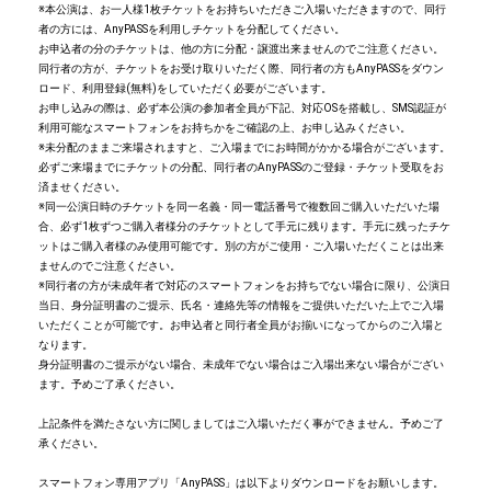
※本公演は、お一人様1枚チケットをお持ちいただきご入場いただきますので、同行
者の方には、AnyPASSを利用しチケットを分配してください。
お申込者の分のチケットは、他の方に分配・譲渡出来ませんのでご注意ください。
同行者の方が、チケットをお受け取りいただく際、同行者の方もAnyPASSをダウン
ロード、利用登録(無料)をしていただく必要がございます。
お申し込みの際は、必ず本公演の参加者全員が下記、対応OSを搭載し、SMS認証が
利用可能なスマートフォンをお持ちかをご確認の上、お申し込みください。
※未分配のままご来場されますと、ご入場までにお時間がかかる場合がございます。
必ずご来場までにチケットの分配、同行者のAnyPASSのご登録・チケット受取をお
済ませください。
※同一公演日時のチケットを同一名義・同一電話番号で複数回ご購入いただいた場
合、必ず1枚ずつご購入者様分のチケットとして手元に残ります。手元に残ったチケ
ットはご購入者様のみ使用可能です。別の方がご使用・ご入場いただくことは出来
ませんのでご注意ください。
※同行者の方が未成年者で対応のスマートフォンをお持ちでない場合に限り、公演日
当日、身分証明書のご提示、氏名・連絡先等の情報をご提供いただいた上でご入場
いただくことが可能です。お申込者と同行者全員がお揃いになってからのご入場と
なります。
身分証明書のご提示がない場合、未成年でない場合はご入場出来ない場合がござい
ます。予めご了承ください。
上記条件を満たさない方に関しましてはご入場いただく事ができません。予めご了
承ください。
スマートフォン専用アプリ「AnyPASS」は以下よりダウンロードをお願いします。