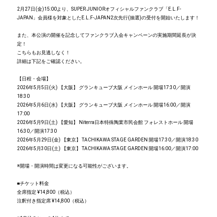
2月27日(金)15:00より、SUPER JUNIORオフィシャルファンクラブ「E.L.F-
JAPAN」会員様を対象としたE.L.F-JAPAN2次先行(抽選)の受付を開始いたします！
また、本公演の開催を記念してファンクラブ入会キャンペーンの実施期間延長が決
定！
こちらもお見逃しなく！
詳細は下記をご確認ください。
【日程・会場】
2026年5月5日(火) 【大阪】 グランキューブ大阪 メインホール 開場17:30／開演
18:30
2026年5月6日(水) 【大阪】 グランキューブ大阪 メインホール 開場16:00／開演
17:00
2026年5月9日(土) 【愛知】 Niterra日本特殊陶業市⺠会館 フォレストホール 開場
16:30／開演17:30
2026年5月29日(金) 【東京】 TACHIKAWA STAGE GARDEN 開場17:30／開演18:30
2026年5月30日(土) 【東京】 TACHIKAWA STAGE GARDEN 開場16:00／開演17:00
※開場・開演時間は変更になる可能性がございます。
■チケット料金
全席指定 ¥14,800（税込）
注釈付き指定席 ¥14,800（税込）