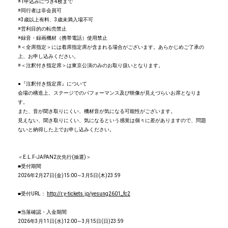
※1申込みにつき4枚まで
※同行者は非会員可
※3歳以上有料、3歳未満入場不可
※営利目的の転売禁止
※録音・録画機材（携帯電話）使用禁止
※＜全席指定＞には着席指定席が含まれる場合がございます。あらかじめご了承の
上、お申し込みください。
※＜注釈付き指定席＞は東京公演のみのお取り扱いとなります。
●『注釈付き指定席』について
会場の構造上、ステージでのパフォーマンス及び映像が見えづらいお席となりま
す。
また、音が聞き取りにくい、機材音が気になる可能性がございます。
見えない、聞き取りにくい、気になるという感覚は個々に差がありますので、問題
ないと納得した上でお申し込みください。
＜E.L.F-JAPAN2次先行(抽選)＞
■受付期間
2026年2月27日(金)15:00～3月5日(木)23:59
■受付URL：
http://r.y-tickets.jp/yesung2601_fc2
■当落確認・入金期間
2026年3月11日(水)12:00～3月15日(日)23:59