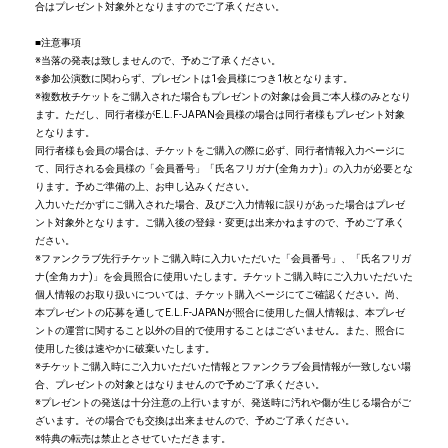
合はプレゼント対象外となりますのでご了承ください。
■注意事項
※当落の発表は致しませんので、予めご了承ください。
※参加公演数に関わらず、プレゼントは1会員様につき1枚となります。
※複数枚チケットをご購入された場合もプレゼントの対象は会員ご本人様のみとなり
ます。ただし、同行者様がE.L.F-JAPAN会員様の場合は同行者様もプレゼント対象
となります。
同行者様も会員の場合は、チケットをご購入の際に必ず、同行者情報入力ページに
て、同行される会員様の「会員番号」「氏名フリガナ(全角カナ)」の入力が必要とな
ります。予めご準備の上、お申し込みください。
入力いただかずにご購入された場合、及びご入力情報に誤りがあった場合はプレゼ
ント対象外となります。ご購入後の登録・変更は出来かねますので、予めご了承く
ださい。
※ファンクラブ先行チケットご購入時に入力いただいた「会員番号」、「氏名フリガ
ナ(全角カナ)」を会員照合に使用いたします。チケットご購入時にご入力いただいた
個人情報のお取り扱いについては、チケット購入ページにてご確認ください。尚、
本プレゼントの応募を通してE.L.F-JAPANが照合に使用した個人情報は、本プレゼ
ントの運営に関すること以外の目的で使用することはございません。また、照合に
使用した後は速やかに破棄いたします。
※チケットご購入時にご入力いただいた情報とファンクラブ会員情報が一致しない場
合、プレゼントの対象とはなりませんので予めご了承ください。
※プレゼントの発送は十分注意の上行いますが、発送時に汚れや傷が生じる場合がご
ざいます。その場合でも交換は出来ませんので、予めご了承ください。
※特典の転売は禁止とさせていただきます。