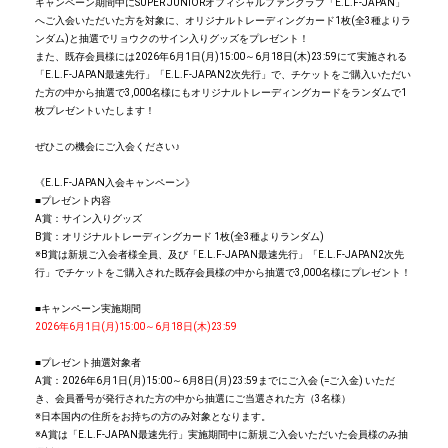
キャンペーン期間中にSUPER JUNIORオフィシャルファンクラブ「E.L.F-JAPAN」
へご入会いただいた方を対象に、オリジナルトレーディングカード1枚(全3種よりラ
ンダム)と抽選でリョウクのサイン入りグッズをプレゼント！
また、既存会員様には2026年6月1日(月)15:00～6月18日(木)23:59にて実施される
「E.L.F-JAPAN最速先行」「E.L.F-JAPAN2次先行」で、チケットをご購入いただい
た方の中から抽選で3,000名様にもオリジナルトレーディングカードをランダムで1
枚プレゼントいたします！
ぜひこの機会にご入会ください♪
《E.L.F-JAPAN入会キャンペーン》
■プレゼント内容
A賞：サイン入りグッズ
B賞：オリジナルトレーディングカード 1枚(全3種よりランダム)
※B賞は新規ご入会者様全員、及び「E.L.F-JAPAN最速先行」「E.L.F-JAPAN2次先
行」でチケットをご購入された既存会員様の中から抽選で3,000名様にプレゼント！
■キャンペーン実施期間
2026年6月1日(月)15:00～6月18日(木)23:59
■プレゼント抽選対象者
A賞：2026年6月1日(月)15:00～6月8日(月)23:59までにご入会 (=ご入金) いただ
き、会員番号が発行された方の中から抽選にご当選された方（3名様）
※日本国内の住所をお持ちの方のみ対象となります。
※A賞は「E.L.F-JAPAN最速先行」実施期間中に新規ご入会いただいた会員様のみ抽