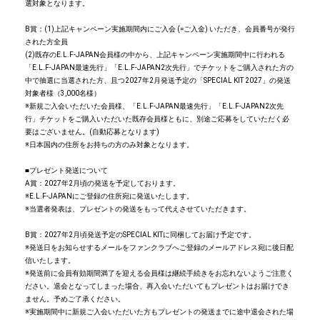
選対象となります。
B賞：(1)上記キャンペーン実施期間内にご入会 (=ご入金) いただき、会員番号が発行
された方全員
(2)既存のE.L.F-JAPAN会員様の中から、上記キャンペーン実施期間中に行われる
「E.L.F-JAPAN最速先行」「E.L.F-JAPAN2次先行」でチケットをご購入された方の
中で抽選に当選された方、且つ2027年2月発送予定の「SPECIAL KIT 2027」の発送
対象者様（3,000名様）
※新規ご入会いただいた会員様、「E.L.F-JAPAN最速先行」「E.L.F-JAPAN2次先
行」チケットをご購入いただいた既存会員様ともに、別途ご応募をしていただく必
要はございません。(自動応募となります)
※日本国内の住所をお持ちの方のみ対象となります。
■プレゼント発送について
A賞：2027年2月頃の発送を予定しております。
※E.L.F-JAPANにご登録の住所宛に発送いたします。
※当選者発表は、プレゼントの発送をもって代えさせていただきます。
B賞：2027年2月頃発送予定のSPECIAL KITに同梱してお届け予定です。
※発送日をお知らせするメールをファンクラブへご登録のメールアドレス宛に後日配
信いたします。
※発送前に会員有効期間満了を迎える会員様は継続手続きをお忘れないようご注意く
ださい。退会となってしまった場合、再入会いただいてもプレゼントはお届けでき
ません。予めご了承ください。
※実施期間中に新規ご入会いただいた方もプレゼントの発送までに途中退会された場