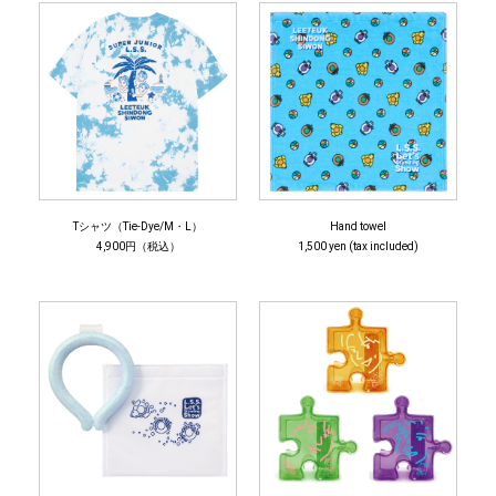
Tシャツ（Tie-Dye/M・L）
Hand towel
4,900円（税込）
1,500 yen (tax included)