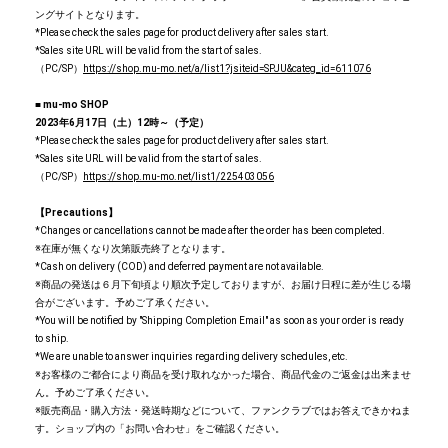
ングサイトとなります。
*Please check the sales page for product delivery after sales start.
*Sales site URL will be valid from the start of sales.
（PC/SP）
https://shop.mu-mo.net/a/list1?jsiteid=SPJU&categ_id=611076
■ mu-mo SHOP
2023年6月17日（土）12時～（予定）
*Please check the sales page for product delivery after sales start.
*Sales site URL will be valid from the start of sales.
（PC/SP）
https://shop.mu-mo.net/list1/225403056
【Precautions】
*Changes or cancellations cannot be made after the order has been completed.
※在庫が無くなり次第販売終了となります。
*Cash on delivery (COD) and deferred payment are not available.
※商品の発送は６月下旬頃より順次予定しておりますが、お届け日程に差が生じる場
合がございます。予めご了承ください。
*You will be notified by "Shipping Completion Email" as soon as your order is ready
to ship.
*We are unable to answer inquiries regarding delivery schedules, etc.
※お客様のご都合により商品を受け取れなかった場合、商品代金のご返金は出来ませ
ん。予めご了承ください。
※販売商品・購入方法・発送時期などについて、ファンクラブではお答えできかねま
す。ショップ内の「お問い合わせ」をご確認ください。