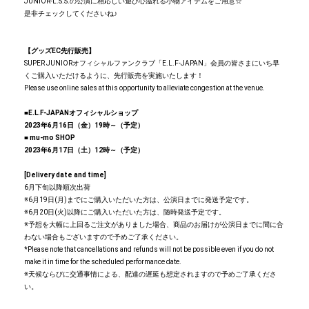
JUNIOR-L.S.S.の公演に相応しい遊び心溢れる小物アイテムをご用意☆
是非チェックしてくださいね♪
【グッズEC先行販売】
SUPER JUNIORオフィシャルファンクラブ「E.L.F-JAPAN」会員の皆さまにいち早
くご購入いただけるように、先行販売を実施いたします！
Please use online sales at this opportunity to alleviate congestion at the venue.
■E.L.F-JAPANオフィシャルショップ
2023年6月16日（金）19時～（予定）
■ mu-mo SHOP
2023年6月17日（土）12時～（予定）
[Delivery date and time]
6月下旬以降順次出荷
※6月19日(月)までにご購入いただいた方は、公演日までに発送予定です。
※6月20日(火)以降にご購入いただいた方は、随時発送予定です。
※予想を大幅に上回るご注文がありました場合、商品のお届けが公演日までに間に合
わない場合もございますので予めご了承ください。
*Please note that cancellations and refunds will not be possible even if you do not
make it in time for the scheduled performance date.
※天候ならびに交通事情による、配達の遅延も想定されますので予めご了承くださ
い。