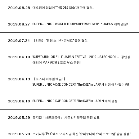
2019.08.28
대호평에 힘입어 'THE D&E 캡슐' 재판매 결정!!
2019.08.27
SUPER JUNIOR WORLD TOUR ''SUPER SHOW 8'' in JAPAN 개최 결정!
2019.07.24
【려욱】 "광염 소나타·콘서트" 출연 결정!
2019.06.18
'SUPER JUNIOR E.L.F-JAPAN FESTIVAL 2019～SJ SCHOOL～' 공연장
에리어 MAP 공개! & 포토 부스 등장!!
2019.06.13
【포스터 비주얼 해금!!】
SUPER JUNIOR-D&E CONCERT ”The D&E" in JAPAN 선행 예약 접수 중!
2019.06.10
SUPER JUNIOR-D&E CONCERT "The D&E" in JAPAN 개최 결정!
2019.05.29
뮤지컬「서른즈음에」 시즌2, 티켓구입 특전 발표!
2019.05.28
츠기나루 TV-G에서 오리지널 특집 '슈퍼주니어 슈퍼 프로그램' 방송 결정!!