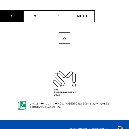
1
2
3
NEXT