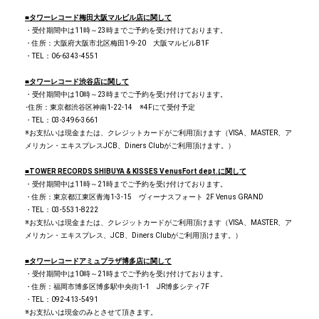
■
タワーレコード梅田大阪マルビル店に関して
・受付期間中は11時～23時までご予約を受け付けております。
・住所：大阪府大阪市北区梅田1-9-20 大阪マルビルB1F
・TEL：06-6343-4551
■
タワーレコード渋谷店に関して
・受付期間中は10時～23時までご予約を受け付けております。
･住所：東京都渋谷区神南1-22-14 ※4Fにて受付予定
・TEL：03-3496-3661
※お支払いは現金または、クレジットカードがご利用頂けます（VISA、MASTER、ア
メリカン・エキスプレスJCB、Diners Clubがご利用頂けます。）
■
TOWER RECORDS SHIBUYA & KISSES VenusFort dept.
に関して
・受付期間中は11時～21時までご予約を受け付けております。
・住所：東京都江東区青海1-3-15 ヴィーナスフォート 2F Venus GRAND
・TEL：03-5531-8222
※お支払いは現金または、クレジットカードがご利用頂けます（VISA、MASTER、ア
メリカン・エキスプレス、JCB、Diners Clubがご利用頂けます。）
■
タワーレコードアミュプラザ博多店
に関して
・受付期間中は10時～21時までご予約を受け付けております。
・住所：福岡市博多区博多駅中央街1-1 JR博多シティ7F
・TEL：092-413-5491
※お支払いは現金のみとさせて頂きます。