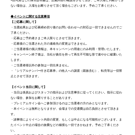
※顔写真なしの身分証明書は、記載内容の確認をさせて頂き、ご本人様と判断ができ
ない場合は、入場をお断りさせて頂く場合もございます。予めご了承ください。
◆
イベントに関する注意事項
【ご応募に関して】
・当選結果および応募締め切り後のお問い合わせへの対応は一切できませんのでご
了承ください。
・応募はご予約者さまご本人限りとさせて頂きます。
・応募後のご当選された方の連絡先の変更はできません。
・ご当選者様の個人情報は、本キャンペーンの用途にのみ利用・管理いたします。
・キャンペーン終了後は、当社が責任を持って再生不可能な形で速やかに破棄いた
します。
・ご当選者様以外の参加は一切出来ません。
・「シリアルナンバー付き応募券」の他人への譲渡（親族含む）、転売等は一切禁
止とさせて頂きます。
【イベント当日に関して】
・当日は係員およびスタッフの指示および注意事項に従ってください。指示に従わ
ない場合、参加をお断りすることがあります。
・プレミアムサイン会へご参加頂けるのはご当選者の方のみとなります。
・本イベントは無料となりますが、会場までの交通費は自己負担とさせて頂きま
す。
・諸事情によりイベント内容の変更、もしくは中止になる可能性がございます。ま
たイベント中止の場合の旅費などの補償も一切できかねます。予めご了承くださ
い。