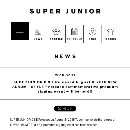
NEWS
2018.07.11
SUPER JUNIOR D & E Released August 8, 2018 NEW
ALBUM `` STYLE '' release commemorative premium
signing event will be held!!
SUPER JUNIOR-D & E Released on August 8, 2018 To commemorate the release of
NEW ALBUM `` STYLE '', a premium signing event has been decided!!