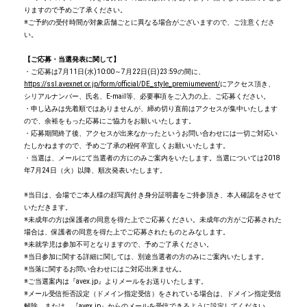
りますので予めご了承ください。
※ご予約の受付時間が対象店舗ごとに異なる場合がございますので、ご注意くださ
い。
【ご応募・当選発表に関して】
・ご応募は7月11日(水)10:00～7月22日(日)23:59の間に、
https://ssl.avexnet.or.jp/form/official/DE_style_premiumevent/
にアクセス頂き、
シリアルナンバー、氏名、E-mail等、必要事項をご入力の上、ご応募ください。
・申し込みは先着順ではありませんが、締め切り直前はアクセスが集中いたします
ので、余裕をもった応募にご協力をお願いいたします。
・応募期間終了後、アクセスが出来なかったというお問い合わせには一切ご対応い
たしかねますので、予めご了承の程何卒宜しくお願いいたします。
・当選は、メールにて当選者の方にのみご案内をいたします。当選については2018
年7月24日（火）以降、順次発表いたします。
※当日は、会場でご本人様の顔写真付き身分証明書をご持参頂き、本人確認をさせて
いただきます。
※未成年の方は保護者の同意を得た上でご応募ください。未成年の方がご応募された
場合は、保護者の同意を得た上でご応募されたものとみなします。
※未就学児は参加不可となりますので、予めご了承ください。
※当日参加に関する詳細に関しては、別途当選者の方のみにご案内いたします。
※当落に関するお問い合わせにはご対応出来ません。
※ご当選案内は『avex.jp』よりメールをお送りいたします。
※メール受信拒否設定（ドメイン指定受信）をされている場合は、ドメイン指定受信
解除、または、『avex.jp』からのメールを受信できるように設定してください。