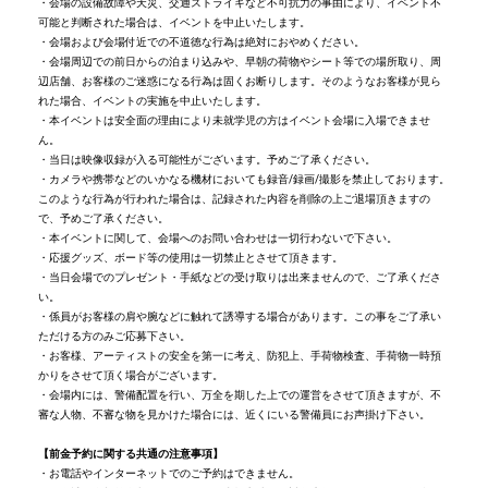
・会場の設備故障や天災、交通ストライキなど不可抗力の事由により、イベント不
可能と判断された場合は、イベントを中止いたします。
・会場および会場付近での不道徳な行為は絶対におやめください。
・会場周辺での前日からの泊まり込みや、早朝の荷物やシート等での場所取り、周
辺店舗、お客様のご迷惑になる行為は固くお断りします。そのようなお客様が見ら
れた場合、イベントの実施を中止いたします。
・本イベントは安全面の理由により未就学児の方はイベント会場に入場できませ
ん。
・当日は映像収録が入る可能性がございます。予めご了承ください。
・カメラや携帯などのいかなる機材においても録音/録画/撮影を禁止しております。
このような行為が行われた場合は、記録された内容を削除の上ご退場頂きますの
で、予めご了承ください。
・本イベントに関して、会場へのお問い合わせは一切行わないで下さい。
・応援グッズ、ボード等の使用は一切禁止とさせて頂きます。
・当日会場でのプレゼント・手紙などの受け取りは出来ませんので、ご了承くださ
い。
・係員がお客様の肩や腕などに触れて誘導する場合があります。この事をご了承い
ただける方のみご応募下さい。
・お客様、アーティストの安全を第一に考え、防犯上、手荷物検査、手荷物一時預
かりをさせて頂く場合がございます。
・会場内には、警備配置を行い、万全を期した上での運営をさせて頂きますが、不
審な人物、不審な物を見かけた場合には、近くにいる警備員にお声掛け下さい。
【前金予約に関する共通の注意事項】
・お電話やインターネットでのご予約はできません。