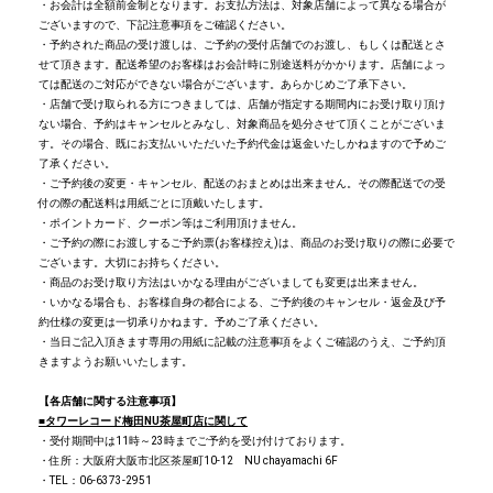
・お会計は全額前金制となります。お支払方法は、対象店舗によって異なる場合が
ございますので、下記注意事項をご確認ください。
・予約された商品の受け渡しは、ご予約の受付店舗でのお渡し、もしくは配送とさ
せて頂きます。配送希望のお客様はお会計時に別途送料がかかります。店舗によっ
ては配送のご対応ができない場合がございます。あらかじめご了承下さい。
・店舗で受け取られる方につきましては、店舗が指定する期間内にお受け取り頂け
ない場合、予約はキャンセルとみなし、対象商品を処分させて頂くことがございま
す。その場合、既にお支払いいただいた予約代金は返金いたしかねますので予めご
了承ください。
・ご予約後の変更・キャンセル、配送のおまとめは出来ません。その際配送での受
付の際の配送料は用紙ごとに頂戴いたします。
・ポイントカード、クーポン等はご利用頂けません。
・ご予約の際にお渡しするご予約票(お客様控え)は、商品のお受け取りの際に必要で
ございます。大切にお持ちください。
・商品のお受け取り方法はいかなる理由がございましても変更は出来ません。
・いかなる場合も、お客様自身の都合による、ご予約後のキャンセル・返金及び予
約仕様の変更は一切承りかねます。予めご了承ください。
・当日ご記入頂きます専用の用紙に記載の注意事項をよくご確認のうえ、ご予約頂
きますようお願いいたします。
【各店舗に関する注意事項】
■タワーレコード梅田NU茶屋町店に関して
・受付期間中は11時～23時までご予約を受け付けております。
・住所：大阪府大阪市北区茶屋町10-12 NU chayamachi 6F
・TEL：06-6373-2951