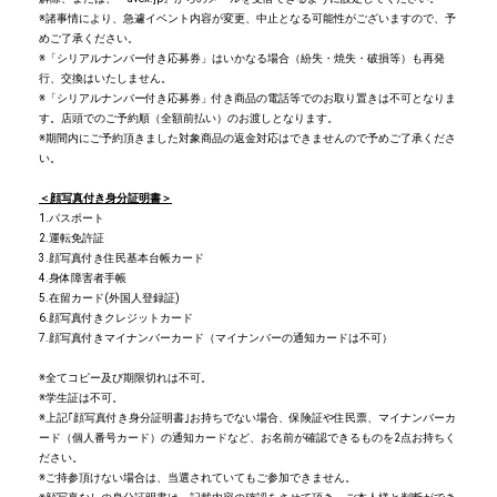
※諸事情により、急遽イベント内容が変更、中止となる可能性がございますので、予
めご了承ください。
※「シリアルナンバー付き応募券」はいかなる場合（紛失・焼失・破損等）も再発
行、交換はいたしません。
※「シリアルナンバー付き応募券」付き商品の電話等でのお取り置きは不可となりま
す。店頭でのご予約順（全額前払い）のお渡しとなります。
※期間内にご予約頂きました対象商品の返金対応はできませんので予めご了承くださ
い。
＜顔写真付き身分証明書＞
1.パスポート
2.運転免許証
3.顔写真付き住民基本台帳カード
4.身体障害者手帳
5.在留カード(外国人登録証)
6.顔写真付きクレジットカード
7.顔写真付きマイナンバーカード（マイナンバーの通知カードは不可）
※全てコピー及び期限切れは不可。
※学生証は不可。
※上記｢顔写真付き身分証明書｣お持ちでない場合、保険証や住民票、マイナンバーカ
ード（個人番号カード）の通知カードなど、お名前が確認できるものを2点お持ちく
ださい。
※ご持参頂けない場合は、当選されていてもご参加できません。