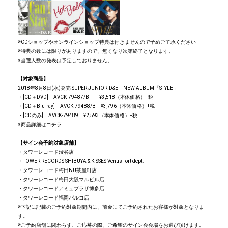
※CDショップやオンラインショップ特典は付きませんので予めご了承ください
※特典の数には限りがありますので、無くなり次第終了となります。
※当選人数の発表は予定しておりません。
【対象商品】
2018年8月8日(水)発売 SUPER JUNIOR-D&E NEW ALBUM「STYLE」
・[CD＋DVD] AVCK-79487/B ¥3,518（本体価格）+税
・[CD＋Blu-ray] AVCK-79488/B ¥3,796（本体価格）+税
・[CDのみ] AVCK-79489 ¥2,593（本体価格）+税
※商品詳細は
コチラ
【サイン会予約対象店舗】
・タワーレコード渋谷店
・TOWER RECORDS SHIBUYA & KISSES VenusFort dept.
・タワーレコード梅田NU茶屋町店
・タワーレコード梅田大阪マルビル店
・タワーレコードアミュプラザ博多店
・タワーレコード福岡パルコ店
※下記に記載のご予約対象期間内に、前金にてご予約されたお客様が対象となりま
す。
※ご予約店舗に関わらず、ご応募の際、ご希望のサイン会会場をお選び頂けます。