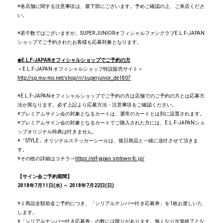
※各店舗に関する注意事項は、最下部にございます。予めご確認の上、ご来店くださ
い。
※若干数ではございますが、SUPER JUNIORオフィシャルファンクラブE.L.F-JAPAN
ショップでご予約されたお客様も応募対象となります。
◆
E.L.F-JAPANオフィシャルショップでご予約の方
＜E.L.F-JAPAN オフィシャルショップ特設販売サイト＞
http://sp.mu-mo.net/shop/rr/superjunior_de1807
※E.L.F-JAPANオフィシャルショップでご予約の方は店舗でのご予約の方とは応募方
法が異なります。必ず上記より応募方法・注意事項をご確認ください。
※プレミアムサイン会の対象となるカートは、通常のカートとは別に設置されます。
※プレミアムサイン会の対象となるカートでご購入された方には、E.L.F-JAPANショ
ップオリジナル特典は付きません。
※「STYLE」オリジナルステッカーシールは、後日商品と一緒に送付させて頂きま
す。
※その他の詳細はコチラ⇒
https://elf-japan.smtown-fc.jp/
【サイン会ご予約期間】
2018
年7月11日(水) ～ 2018年7月22日(日)
※１商品全額前金ご予約につき、「シリアルナンバー付き応募券」を1枚お渡しいた
します。
※「シリアルナンバー付き応募券」の数には限りがあります。無くなり次第終了とな