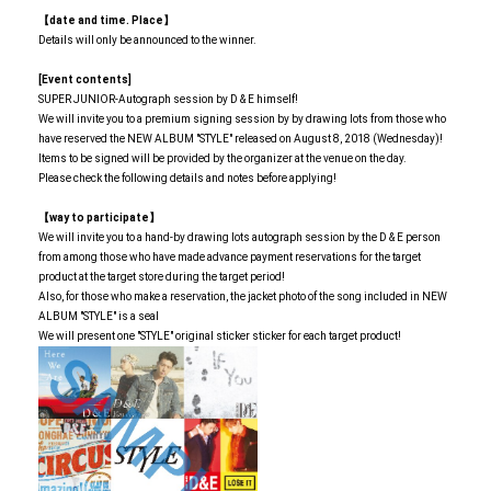
【date and time. Place】
Details will only be announced to the winner.
[Event contents]
SUPER JUNIOR-Autograph session by D & E himself!
We will invite you to a premium signing session by by drawing lots from those who
have reserved the NEW ALBUM "STYLE" released on August 8, 2018 (Wednesday)!
Items to be signed will be provided by the organizer at the venue on the day.
Please check the following details and notes before applying!
【way to participate】
We will invite you to a hand-by drawing lots autograph session by the D & E person
from among those who have made advance payment reservations for the target
product at the target store during the target period!
Also, for those who make a reservation, the jacket photo of the song included in NEW
ALBUM "STYLE" is a seal
We will present one "STYLE" original sticker sticker for each target product!