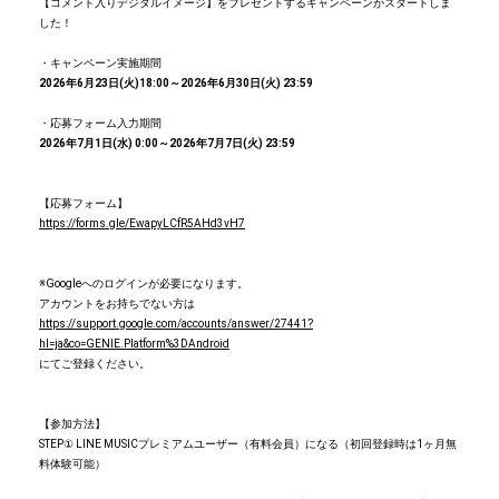
【コメント入りデジタルイメージ】をプレゼントするキャンペーンがスタートしま
した！
・キャンペーン実施期間
2026年6月23日(火)18:00～2026年6月30日(火) 23:59
・応募フォーム入力期間
2026年7月1日(水) 0:00～2026年7月7日(火) 23:59
【応募フォーム】
https://forms.gle/EwapyLCfR5AHd3vH7
※Googleへのログインが必要になります。
アカウントをお持ちでない方は
https://support.google.com/accounts/answer/27441?
hl=ja&co=GENIE.Platform%3DAndroid
にてご登録ください。
【参加方法】
STEP① LINE MUSICプレミアムユーザー（有料会員）になる（初回登録時は1ヶ月無
料体験可能）