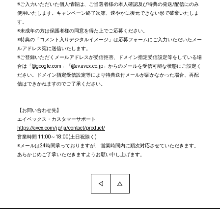
※ご入力いただいた個人情報は、ご当選者様の本人確認及び特典の発送/配信にのみ
使用いたします。キャンペーン終了次第、速やかに復元できない形で破棄いたしま
す。
※未成年の方は保護者様の同意を得た上でご応募ください。
※特典の「コメント入りデジタルイメージ」は応募フォームにご入力いただいたメー
ルアドレス宛に送信いたします。
※ご登録いただくメールアドレスが受信拒否、ドメイン指定受信設定等をしている場
合は「@google.com」「@av.avex.co.jp」からのメールを受信可能な状態にご設定く
ださい。ドメイン指定受信設定等により特典送付メールが届かなかった場合、再配
信はできかねますのでご了承ください。
【お問い合わせ先】
エイベックス・カスタマーサポート
https://avex.com/jp/ja/contact/product/
営業時間 11:00～18:00(土日祝除く)
※メールは24時間承っておりますが、 営業時間内に順次対応させていただきます。
あらかじめご了承いただきますようお願い申し上げます。