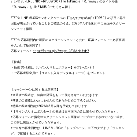
STEP② SUPER JUNIOR-RYEOWOOK The 1st Single 『Runaway』のタイトル曲
「Runaway」をLINE MUSICでたくさん聴く。
STEP③ LINE MUSICランキングページの【“あなたのお名前”‘s TOP50】の項目に再生
回数が表示されていることをご確認のうえ、2026年7月1日(水)中に画面をスクリー
ンショット撮影。
STEP④ 応募期間内に画面のスクリーンショットと共に、応募フォームにて必須事項
を入力して応募完了！
応募フォーム：
https://forms.gle/EwapyLCfR5AHd3vH7
【特典】
・抽選で5名様に【サイン入りミニポスター】をプレゼント！
・ご応募者様全員に【コメント入りデジタルイメージ】をプレゼント！
【キャンペーンに関する注意事項】
※当選者の発表は、特典の発送をもって代えさせていただきます。
※落選のご連絡はいたしませんのであらかじめご了承ください。
※特典の発送/配信は2026年8月以降を予定しております。
※【サイン入りミニポスター】の発送は日本国内のみに限らせていただきます。
※応募フォームに指定のスクリーンショット画像がアップロードされていない場合、
ご応募は無効とさせていただきます。
※ご自身の再生回数は、LINE MUSICの「トップページ」⇒下のタブより「ランキン
グ」で確認することができます。