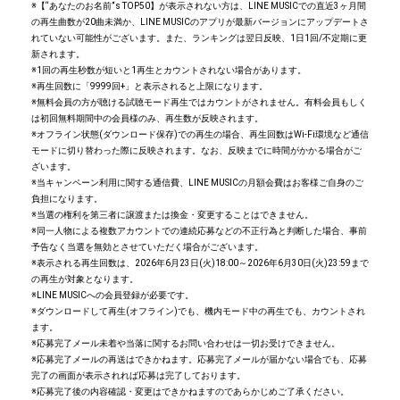
※【“あなたのお名前”‘s TOP50】が表示されない方は、LINE MUSICでの直近3ヶ月間
の再生曲数が20曲未満か、LINE MUSICのアプリが最新バージョンにアップデートさ
れていない可能性がございます。また、ランキングは翌日反映、1日1回/不定期に更
新されます。
※1回の再生秒数が短いと1再生とカウントされない場合があります。
※再生回数に「9999回+」と表示されると上限になります。
※無料会員の方が聴ける試聴モード再生ではカウントがされません。有料会員もしく
は初回無料期間中の会員様のみ、再生数が反映されます。
※オフライン状態(ダウンロード保存)での再生の場合、再生回数はWi-Fi環境など通信
モードに切り替わった際に反映されます。なお、反映までに時間がかかる場合がご
ざいます。
※当キャンペーン利用に関する通信費、LINE MUSICの月額会費はお客様ご自身のご
負担になります。
※当選の権利を第三者に譲渡または換金・変更することはできません。
※同一人物による複数アカウントでの連続応募などの不正行為と判断した場合、事前
予告なく当選を無効とさせていただく場合がございます。
※表示される再生回数は、2026年6月23日(火)18:00～2026年6月30日(火)23:59まで
の再生が対象となります。
※LINE MUSICへの会員登録が必要です。
※ダウンロードして再生(オフライン)でも、機内モード中の再生でも、カウントされ
ます。
※応募完了メール未着や当落に関するお問い合わせは一切お受けできません。
※応募完了メールの再送はできかねます。応募完了メールが届かない場合でも、応募
完了の画面が表示されれば応募は完了しております。
※応募完了後の内容確認・変更はできかねますのであらかじめご了承ください。